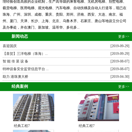
理经验创造高效的企业机制，生产高等级的乘客电梯、无机房电梯、别墅电梯、
载货电梯、医用电梯、观光电梯、汽车电梯、自动扶梯及自动人行道等，现已在
珠海、广州、深圳、成都、重庆、贵阳、郑州、济南、西安、大连、南京、福
州、厦门、天津、长沙、上海、北京、乌鲁木齐、石家庄、唐山等地设立分公司
及办事处，并在澳门、新加坡、温哥华、多伦多...
新闻动态
更多>>
喜迎国庆
[2019-09-29]
【喜贺】三洋电梯（珠海）...
[2019-09-29]
智 能 传 菜 设 备
[2019-08-07]
特种设备安全监管信息平台 ...
[2019-08-07]
助力 港珠澳大桥
[2019-04-30]
经典案例
更多>>
经典工程7
经典工程7