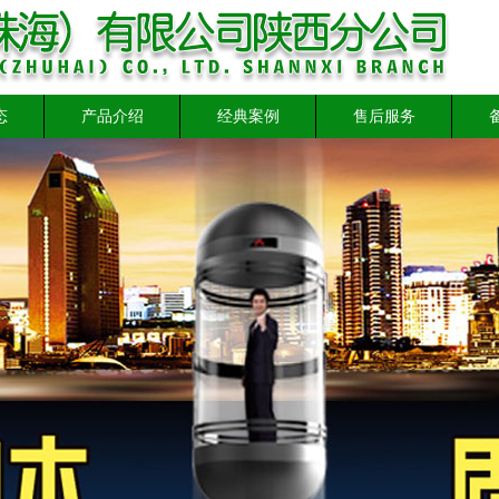
态
产品介绍
经典案例
售后服务