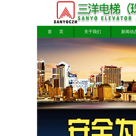
首 页
关于我们
新闻动