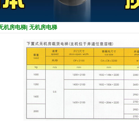
无机房电梯| 无机房电梯