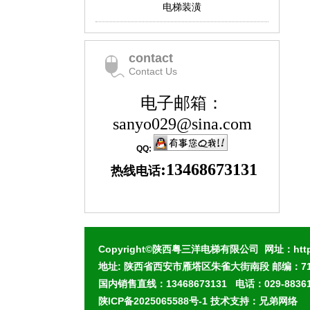
电梯装潢
contact
Contact Us
电子邮箱：
sanyo029@sina.com
QQ:
:13468673131
热线电话
Copyright©陕西粤三洋电梯有限公司 网址：http://
地址: 陕西省西安市雁塔区朱雀大街南段 邮编：710
国内销售直线：13468673131 电话：029-88361
陕ICP备2025065588号-1
技术支持：
兄弟网络